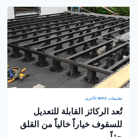
البلاستيكية
القابلة
للتعديل
بأداء
ممتاز
في
الهواء
الطلق
تطبيقات WPC الأخرى
تُعد الركائز القابلة للتعديل
للسقوف خياراً خالياً من القلق