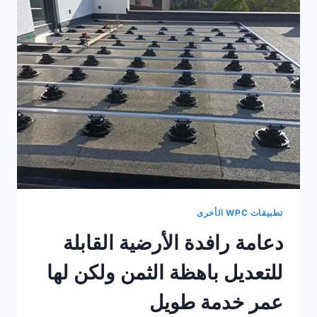
التسوية
القابلة
للتعديل
أن
تحل
بسهولة
مشكلة
تركيب
الأرضيات
المنحدرة
تطبيقات WPC الأخرى
دعامة رافدة الأرضية القابلة
للتعديل باهظة الثمن ولكن لها
عمر خدمة طويل