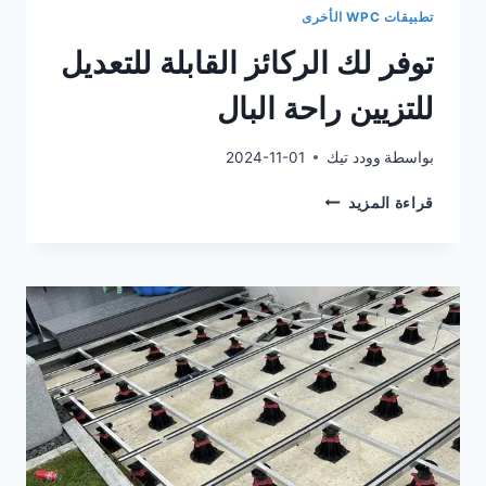
تطبيقات WPC الأخرى
توفر لك الركائز القابلة للتعديل
للتزيين راحة البال
بواسطة
وودد تيك
2024-11-01
توفر
قراءة المزيد
لك
الركائز
القابلة
للتعديل
للتزيين
راحة
البال