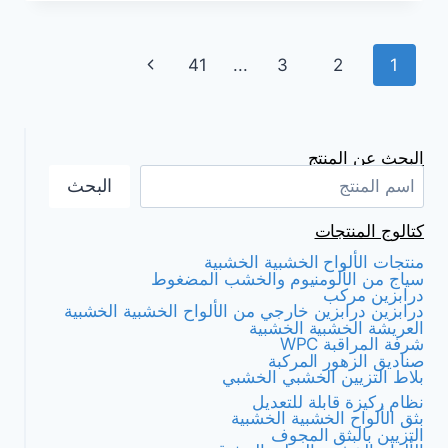
المرتفعة
الخارجية
لا
تصفح
الصفحة
41
...
3
2
1
تحتاج
إلى
الصفحة
التالية
صيانة
ولها
عمر
البحث عن المنتج
خدمة
البحث
طويل
كتالوج المنتجات
منتجات الألواح الخشبية الخشبية
سياج من الألومنيوم والخشب المضغوط
درابزين مركب
درابزين درابزين خارجي من الألواح الخشبية الخشبية
العريشة الخشبية الخشبية
شرفة المراقبة WPC
صناديق الزهور المركبة
بلاط التزيين الخشبي الخشبي
نظام ركيزة قابلة للتعديل
بثق الألواح الخشبية الخشبية
التزيين بالبثق المجوف