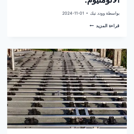
بواسطة
وودد تيك
2024-11-01
تتكون
قراءة المزيد
دعامات
هيكل
التزيين
بشكل
أساسي
من
قاعدة
قابلة
لتعديل
الارتفاع
وعارضة
من
الألومنيوم.