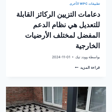
تطبيقات WPC الأخرى
دعامات التزيين الركائز القابلة
للتعديل هي نظام الدعم
المفضل لمختلف الأرضيات
الخارجية
بواسطة
وودد تيك
2024-11-01
دعامات
قراءة المزيد
التزيين
الركائز
القابلة
للتعديل
هي
نظام
الدعم
المفضل