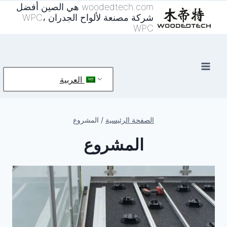
خطي
woodedtech.com هي الصين أفضل
شركة مصنعة لألواح الجدران WPC،
لى
WPC
لمحتوى
العربية
الصفحة الرئيسية
/
المشروع
المشروع