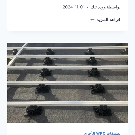
بواسطة
وودد تيك
2024-11-01
دعامة
قراءة المزيد
رافدة
الأرضية
القابلة
للتعديل
باهظة
الثمن
ولكن
لها
عمر
خدمة
طويل
تطبيقات WPC الأخرى