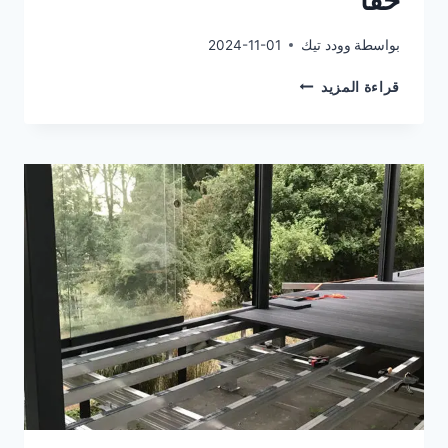
حقاً
بواسطة
وودد تيك
2024-11-01
تُعد
قراءة المزيد
الركائز
القابلة
للتعديل
للسقوف
خياراً
خالياً
من
القلق
حقاً