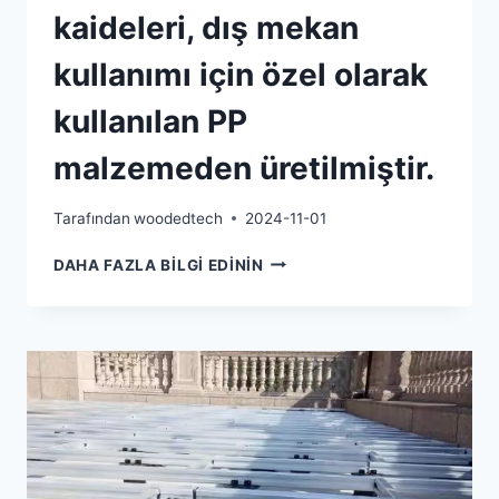
kaideleri, dış mekan
kullanımı için özel olarak
kullanılan PP
malzemeden üretilmiştir.
Tarafından
woodedtech
2024-11-01
ZEMIN
DAHA FAZLA BILGI EDININ
KAPLAMASI
DESTEK
KAIDELERI,
DIŞ
MEKAN
KULLANIMI
IÇIN
ÖZEL
OLARAK
KULLANILAN