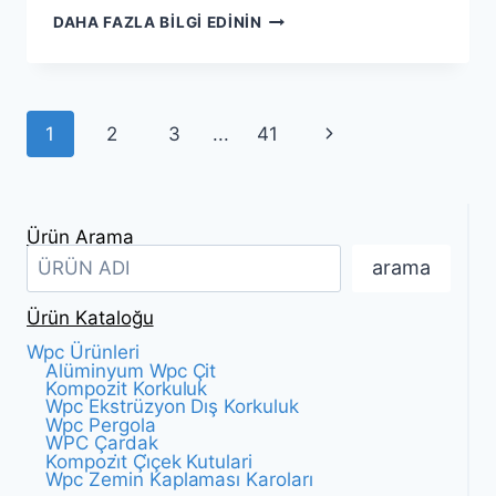
DIŞ
DAHA FAZLA BILGI EDININ
MEKAN
YÜKSELTILMIŞ
DÖŞEME
SISTEMLERI
Sayfa
Sonraki
1
2
3
...
41
BAKIM
GEREKTIRMEZ
navigasyonu
Sayfa
VE
UZUN
ÖMÜRLÜDÜR
Ürün Arama
arama
Ürün Kataloğu
Wpc Ürünleri
Alüminyum Wpc Çit
Kompozit Korkuluk
Wpc Ekstrüzyon Dış Korkuluk
Wpc Pergola
WPC Çardak
Kompozi̇t Çi̇çek Kutulari
Wpc Zemin Kaplaması Karoları