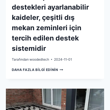
destekleri ayarlanabilir
kaideler, çeşitli dış
mekan zeminleri için
tercih edilen destek
sistemidir
Tarafından
woodedtech
2024-11-01
ZEMIN
DAHA FAZLA BILGI EDININ
KAPLAMASI
DESTEKLERI
AYARLANABILIR
KAIDELER,
ÇEŞITLI
DIŞ
MEKAN
ZEMINLERI