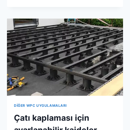
PLASTIK
GÜVERTE
DESTEKLERI
MÜKEMMEL
DIŞ
MEKAN
PERFORMANSINA
SAHIPTIR
DIĞER WPC UYGULAMALARI
Çatı kaplaması için