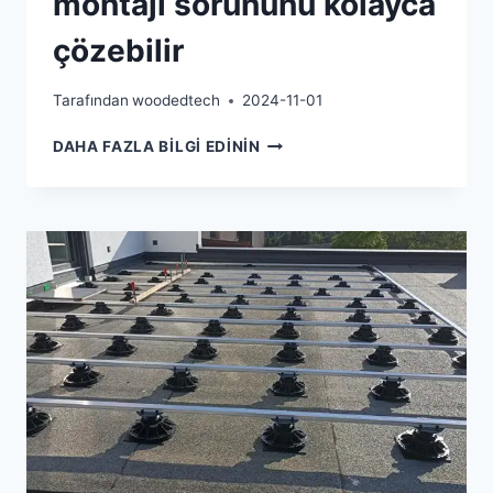
montajı sorununu kolayca
çözebilir
Tarafından
woodedtech
2024-11-01
AYARLANABILIR
DAHA FAZLA BILGI EDININ
KENDILIĞINDEN
YAYILAN
ZEMIN
KAPLAMASI
KAIDELERI
EĞIMLI
ZEMIN
MONTAJI
SORUNUNU
KOLAYCA
ÇÖZEBILIR