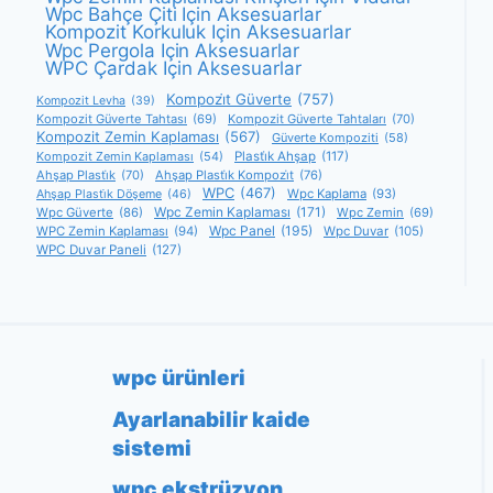
Wpc Bahçe Çiti Için Aksesuarlar
Kompozit Korkuluk Için Aksesuarlar
Wpc Pergola Için Aksesuarlar
WPC Çardak Için Aksesuarlar
Kompozi̇t Güverte
(757)
Kompozit Levha
(39)
Kompozit Güverte Tahtası
(69)
Kompozit Güverte Tahtaları
(70)
Kompozit Zemin Kaplaması
(567)
Güverte Kompoziti
(58)
Kompozit Zemin Kaplaması
(54)
Plasti̇k Ahşap
(117)
Ahşap Plasti̇k
(70)
Ahşap Plasti̇k Kompozi̇t
(76)
WPC
(467)
Wpc Kaplama
(93)
Ahşap Plasti̇k Döşeme
(46)
Wpc Zemin Kaplaması
(171)
Wpc Güverte
(86)
Wpc Zemin
(69)
Wpc Panel
(195)
WPC Zemin Kaplaması
(94)
Wpc Duvar
(105)
WPC Duvar Paneli
(127)
wpc ürünleri
Ayarlanabilir kaide
sistemi
wpc ekstrüzyon