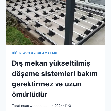
IÇIN
TERCIH
EDILEN
DESTEK
SISTEMIDIR
DIĞER WPC UYGULAMALARI
Dış mekan yükseltilmiş
döşeme sistemleri bakım
gerektirmez ve uzun
ömürlüdür
Tarafından
woodedtech
2024-11-01