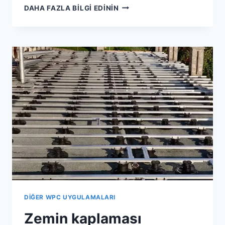
ZEMIN
DAHA FAZLA BILGI EDININ
KAPLAMASI
YAPISI
DESTEKLERI
TEMEL
OLARAK
YÜKSEKLIĞI
AYARLANABILIR
BIR
TABAN
VE
ALÜMINYUM
BIR
OMURGADAN
OLUŞUR.
DIĞER WPC UYGULAMALARI
Zemin kaplaması