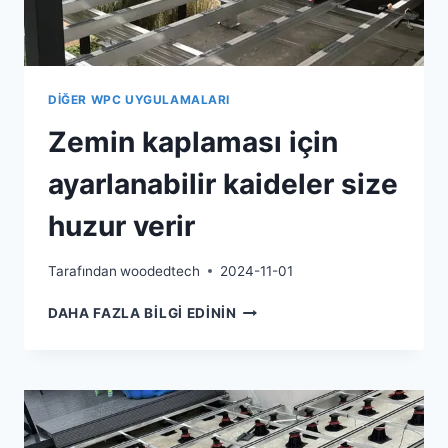
DIĞER WPC UYGULAMALARI
Zemin kaplaması için
ayarlanabilir kaideler size
huzur verir
Tarafından
woodedtech
2024-11-01
ZEMIN
DAHA FAZLA BILGI EDININ
KAPLAMASI
IÇIN
AYARLANABILIR
KAIDELER
SIZE
HUZUR