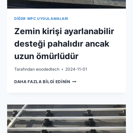
DIĞER WPC UYGULAMALARI
Zemin kirişi ayarlanabilir
desteği pahalıdır ancak
uzun ömürlüdür
Tarafından
woodedtech
2024-11-01
ZEMIN
DAHA FAZLA BILGI EDININ
KIRIŞI
AYARLANABILIR
DESTEĞI
PAHALIDIR
ANCAK
UZUN
ÖMÜRLÜDÜR