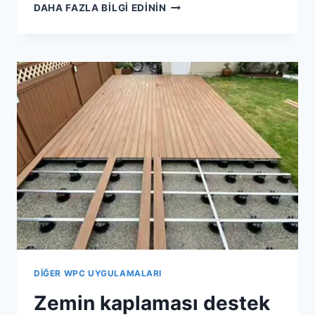
ZEMIN
DAHA FAZLA BILGI EDININ
AYARLANABILIR
KAIDELER
HERHANGI
BIR
DIŞ
MEKAN
ZEMININI
MONTE
ETMEK
IÇIN
KULLANILABILIR
DIĞER WPC UYGULAMALARI
Zemin kaplaması destek