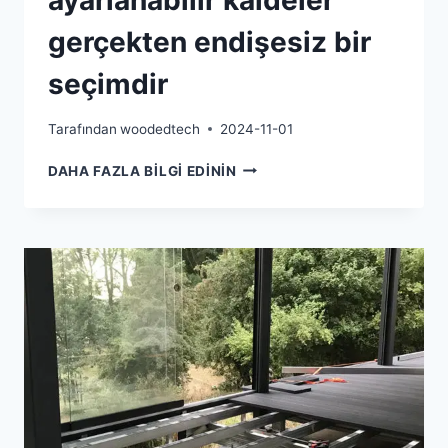
ayarlanabilir kaideler
gerçekten endişesiz bir
seçimdir
Tarafından
woodedtech
2024-11-01
ÇATI
DAHA FAZLA BILGI EDININ
KAPLAMASI
IÇIN
AYARLANABILIR
KAIDELER
GERÇEKTEN
ENDIŞESIZ
BIR
SEÇIMDIR