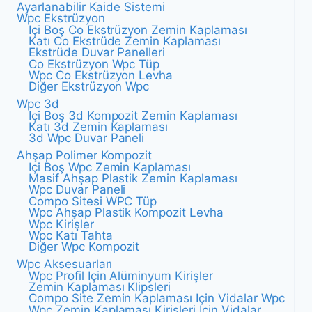
Ayarlanabilir Kaide Sistemi
Wpc Ekstrüzyon
Içi Boş Co Ekstrüzyon Zemin Kaplaması
Katı Co Ekstrüde Zemin Kaplaması
Ekstrüde Duvar Panelleri
Co Ekstrüzyon Wpc Tüp
Wpc Co Ekstrüzyon Levha
Diğer Ekstrüzyon Wpc
Wpc 3d
Içi Boş 3d Kompozit Zemin Kaplaması
Katı 3d Zemin Kaplaması
3d Wpc Duvar Paneli
Ahşap Polimer Kompozit
Içi Boş Wpc Zemin Kaplaması
Masif Ahşap Plastik Zemin Kaplaması
Wpc Duvar Paneli
Compo Sitesi WPC Tüp
Wpc Ahşap Plastik Kompozit Levha
Wpc Kirişler
Wpc Katı Tahta
Diğer Wpc Kompozit
Wpc Aksesuarları
Wpc Profil Için Alüminyum Kirişler
Zemin Kaplaması Klipsleri
Compo Site Zemin Kaplaması Için Vidalar Wpc
Wpc Zemin Kaplaması Kirişleri Için Vidalar