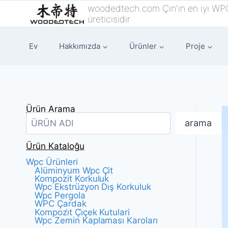
İçeriğe
woodedtech.com Çin'in en iyi WP
üreticisidir
geç
Ev
Hakkımızda
Ürünler
Proje
Ürün Arama
arama
Ürün Kataloğu
Wpc Ürünleri
Alüminyum Wpc Çit
Kompozit Korkuluk
Wpc Ekstrüzyon Dış Korkuluk
Wpc Pergola
WPC Çardak
Kompozi̇t Çi̇çek Kutulari
Wpc Zemin Kaplaması Karoları