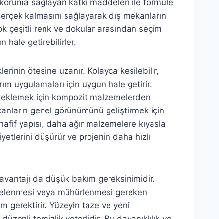
ı koruma sağlayan katkı maddeleri ile formüle
e gerçek kalmasını sağlayarak dış mekanların
r çok çeşitli renk ve dokular arasından seçim
 hale getirebilirler.
erinin ötesine uzanır. Kolayca kesilebilir,
sarım uygulamaları için uygun hale getirir.
desteklemek için kompozit malzemelerden
ekanların genel görünümünü geliştirmek için
 hafif yapısı, daha ağır malzemelere kıyasla
yetlerini düşürür ve projenin daha hızlı
 avantajı da düşük bakım gereksinimidir.
kelenmesi veya mühürlenmesi gereken
gerektirir. Yüzeyin taze ve yeni
üzenli temizlik yeterlidir. Bu dayanıklılık ve