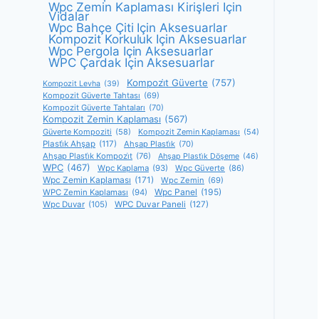
Wpc Zemin Kaplaması Kirişleri Için
Vidalar
Wpc Bahçe Çiti Için Aksesuarlar
Kompozit Korkuluk Için Aksesuarlar
Wpc Pergola Için Aksesuarlar
WPC Çardak Için Aksesuarlar
Kompozi̇t Güverte
(757)
Kompozit Levha
(39)
Kompozit Güverte Tahtası
(69)
Kompozit Güverte Tahtaları
(70)
Kompozit Zemin Kaplaması
(567)
Güverte Kompoziti
(58)
Kompozit Zemin Kaplaması
(54)
Plasti̇k Ahşap
(117)
Ahşap Plasti̇k
(70)
Ahşap Plasti̇k Kompozi̇t
(76)
Ahşap Plasti̇k Döşeme
(46)
WPC
(467)
Wpc Kaplama
(93)
Wpc Güverte
(86)
Wpc Zemin Kaplaması
(171)
Wpc Zemin
(69)
Wpc Panel
(195)
WPC Zemin Kaplaması
(94)
Wpc Duvar
(105)
WPC Duvar Paneli
(127)