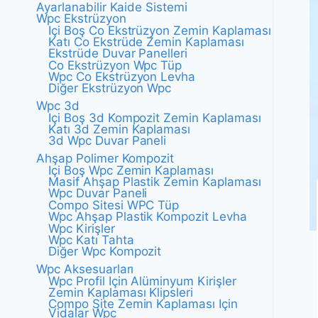
Ayarlanabilir Kaide Sistemi
Wpc Ekstrüzyon
Içi Boş Co Ekstrüzyon Zemin Kaplaması
Katı Co Ekstrüde Zemin Kaplaması
Ekstrüde Duvar Panelleri
Co Ekstrüzyon Wpc Tüp
Wpc Co Ekstrüzyon Levha
Diğer Ekstrüzyon Wpc
Wpc 3d
Içi Boş 3d Kompozit Zemin Kaplaması
Katı 3d Zemin Kaplaması
3d Wpc Duvar Paneli
Ahşap Polimer Kompozit
Içi Boş Wpc Zemin Kaplaması
Masif Ahşap Plastik Zemin Kaplaması
Wpc Duvar Paneli
Compo Sitesi WPC Tüp
Wpc Ahşap Plastik Kompozit Levha
Wpc Kirişler
Wpc Katı Tahta
Diğer Wpc Kompozit
Wpc Aksesuarları
Wpc Profil Için Alüminyum Kirişler
Zemin Kaplaması Klipsleri
Compo Site Zemin Kaplaması Için
Vidalar Wpc