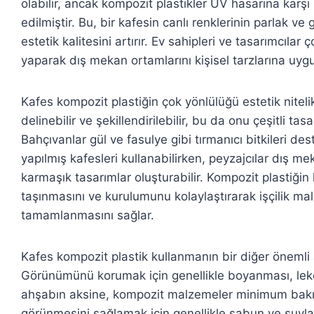
olabilir, ancak kompozit plastikler UV hasarına karş
edilmiştir. Bu, bir kafesin canlı renklerinin parlak v
estetik kalitesini artırır. Ev sahipleri ve tasarımcıla
yaparak dış mekan ortamlarını kişisel tarzlarına uygun
Kafes kompozit plastiğin çok yönlülüğü estetik nitelikl
delinebilir ve şekillendirilebilir, bu da onu çeşitli ta
Bahçıvanlar gül ve fasulye gibi tırmanıcı bitkileri 
yapılmış kafesleri kullanabilirken, peyzajcılar dış m
karmaşık tasarımlar oluşturabilir. Kompozit plastiğin
taşınmasını ve kurulumunu kolaylaştırarak işçilik mali
tamamlanmasını sağlar.
Kafes kompozit plastik kullanmanın bir diğer önemli
Görünümünü korumak için genellikle boyanması, le
ahşabın aksine, kompozit malzemeler minimum bakım 
görünmesini sağlamak için genellikle sabun ve suyla d