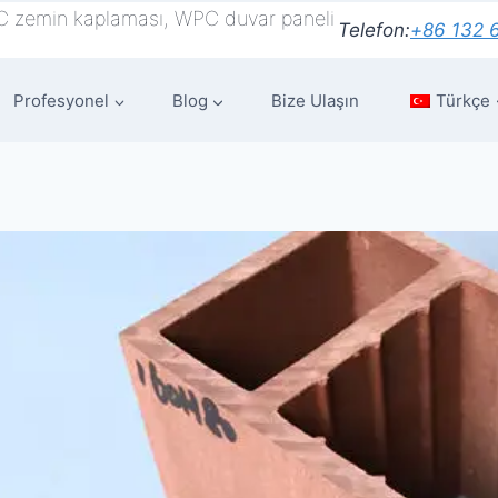
C zemin kaplaması, WPC duvar paneli
Telefon:
+86 132 
Profesyonel
Blog
Bize Ulaşın
Türkçe