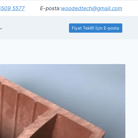
6509 5577
E-posta:
woodedtech@gmail.com
Fiyat Teklifi İçin E-posta