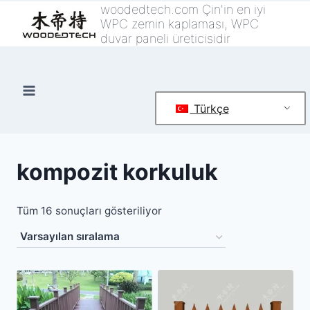
İçeriğe
woodedtech.com Çin'in en iyi
WPC zemin kaplaması, WPC
geç
duvar paneli üreticisidir
Türkçe
kompozit korkuluk
Tüm 16 sonuçları gösteriliyor