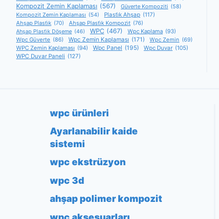
Kompozit Zemin Kaplaması
(567)
Güverte Kompoziti
(58)
Kompozit Zemin Kaplaması
(54)
Plasti̇k Ahşap
(117)
Ahşap Plasti̇k
(70)
Ahşap Plasti̇k Kompozi̇t
(76)
WPC
(467)
Wpc Kaplama
(93)
Ahşap Plasti̇k Döşeme
(46)
Wpc Zemin Kaplaması
(171)
Wpc Güverte
(86)
Wpc Zemin
(69)
Wpc Panel
(195)
WPC Zemin Kaplaması
(94)
Wpc Duvar
(105)
WPC Duvar Paneli
(127)
wpc ürünleri
Ayarlanabilir kaide
sistemi
wpc ekstrüzyon
wpc 3d
ahşap polimer kompozit
wpc aksesuarları