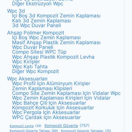
Diğer Ekstrüzyon Wpc
Wpc 3d
Içi Boş 3d Kompozit Zemin Kaplaması
Katı 3d Zemin Kaplaması
3d Wpc Duvar Paneli
Ahşap Polimer Kompozit
Içi Boş Wpc Zemin Kaplaması
Masif Ahşap Plastik Zemin Kaplaması
Wpc Duvar Paneli
Compo Sitesi WPC Tüp
Wpc Ahşap Plastik Kompozit Levha
Wpc Kirişler
Wpc Katı Tahta
Diğer Wpc Kompozit
Wpc Aksesuarları
Wpc Profil Için Alüminyum Kirişler
Zemin Kaplaması Klipsleri
Compo Site Zemin Kaplaması Için Vidalar Wpc
Wpc Zemin Kaplaması Kirişleri Için Vidalar
Wpc Bahçe Çiti Için Aksesuarlar
Kompozit Korkuluk Için Aksesuarlar
Wpc Pergola Için Aksesuarlar
WPC Çardak Için Aksesuarlar
Kompozi̇t Güverte
(757)
Kompozit Levha
(39)
Kompozit Güverte Tahtası
(69)
Kompozit Güverte Tahtaları
(70)