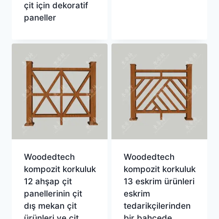
çit için dekoratif
paneller
Woodedtech
Woodedtech
kompozit korkuluk
kompozit korkuluk
12 ahşap çit
13 eskrim ürünleri
panellerinin çit
eskrim
dış mekan çit
tedarikçilerinden
ürünleri ve çit
bir bahçede