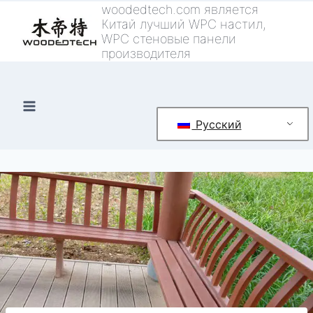
Перейти
woodedtech.com является
Китай лучший WPC настил,
к
WPC стеновые панели
контенту
производителя
Русский