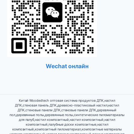
Wechat онлайн
Китай Woodedtech оптовая система продуктов ДПК,настил
ДПК,стеновая панель ДПК,древесно-пластиковый настил,настил
ДПК,стеновые панели ДПК,стеновые панели ДПК,деревянный
пол,деревянные полы,деревянные полы,синтетические пиломатериалы
для палуб,настил композитный,настил композитный,настил
композитный,палубные доски композитные,настил
композитный,композитный пиломатериал,композитные материалы