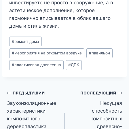
инвестируете не просто в сооружение, а в
эстетическое дополнение, которое
гармонично вписывается в облик вашего
дома и стиль жизни.
Метки
#
ремонт дома
записи:
#
мероприятия на открытом воздухе
#
павильон
#
пластиковая древесина
#
ДПК
Навигация
ПРЕДЫДУЩИЙ
ПОСЛЕДУЮЩИЙ
Звукоизоляционные
Несущая
по
характеристики
способность
записям
композитного
композитных
деревопластика
древесно-