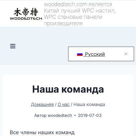
Перейти
woodedtech.com является
Китай лучший WPC настил,
к
WPC стеновые панели
контенту
производителя
Русский
Наша команда
Домашняя
/
О нас
/
Наша команда
Автор
woodedtech
2019-07-03
Все члены наших команд