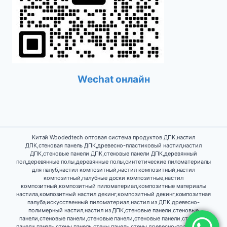
Wechat онлайн
Китай Woodedtech оптовая система продуктов ДПК,настил
ДПК,стеновая панель ДПК,древесно-пластиковый настил,настил
ДПК,стеновые панели ДПК,стеновые панели ДПК,деревянный
пол,деревянные полы,деревянные полы,синтетические пиломатериалы
для палуб,настил композитный,настил композитный,настил
композитный,палубные доски композитные,настил
композитный,композитный пиломатериал,композитные материалы
настила,композитный настил декинг,композитный декинг,композитная
палуба,искусственный пиломатериал,настил из ДПК,древесно-
полимерный настил,настил из ДПК,стеновые панели,стеновые
панели,стеновые панели,стеновые панели,стеновые панели,стеновые
панели,панель стены,панель стены,панель стены,древесно-полимерный