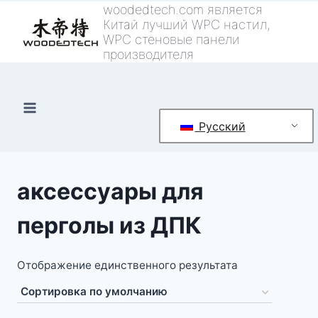
Перейти
woodedtech.com является
Китай лучший WPC настил,
к
WPC стеновые панели
контенту
производителя
Русский
аксессуары для
перголы из ДПК
Отображение единственного результата